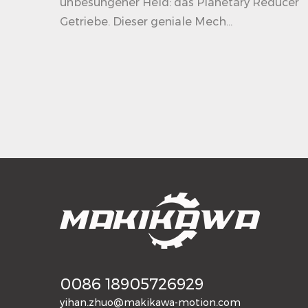
unbesungener Held: das Planetary Reducer
Getriebe. Dieser geniale Mech...
0086 18905726929
yihan.zhuo@makikawa-motion.com