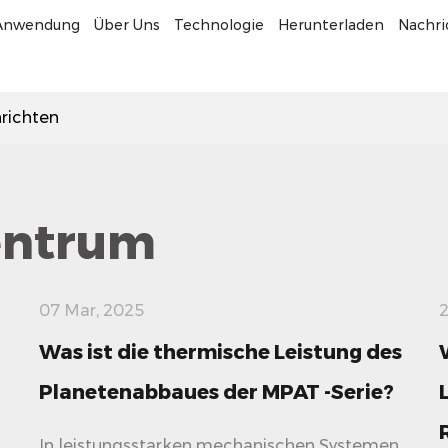
Anwendung
Über Uns
Technologie
Herunterladen
Nachr
richten
entrum
07 Mar, 2025
2
Was ist die thermische Leistung des
Planetenabbaues der MPAT -Serie?
In leistungsstarken mechanischen Systemen