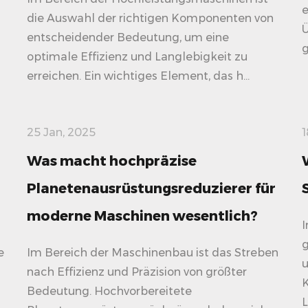
e
die Auswahl der richtigen Komponenten von
Ü
entscheidender Bedeutung, um eine
g
optimale Effizienz und Langlebigkeit zu
erreichen. Ein wichtiges Element, das h...
25 Jan, 2025
1
Was macht hochpräzise
Planetenausrüstungsreduzierer für
moderne Maschinen wesentlich?
I
g
e
Im Bereich der Maschinenbau ist das Streben
u
nach Effizienz und Präzision von größter
K
Bedeutung. Hochvorbereitete
L