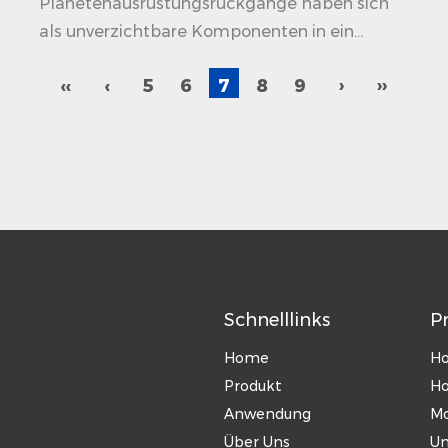
Planetenausrüstungsrückgänge haben sich
als unverzichtbare Komponenten in ein...
‹‹
‹
5
6
7
8
9
›
››
Schnelllinks
P
Home
Ho
Produkt
Ho
Anwendung
Mo
Über Uns
Un