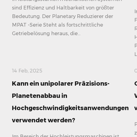
sind Effizienz und Haltbarkeit von größter
I
Bedeutung. Der Planetary Reduzierer der
F
MPAT -Serie Steht als fortschrittliche
R
Getriebelösung heraus, die...
P
L
14 Feb, 2025
0
Kann ein unipolarer Präzisions-
Planetenabbau in
Hochgeschwindigkeitsanwendungen
verwendet werden?
P
z
Im Bereich der Hochleistungsmaschinen ist