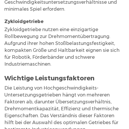
Auswahl
Geschwindigkeitsuntersetzungsverhältnisse und
minimales Spiel erfordern.
des
richtigen
Zykloidgetriebe
Getriebes
Zykloidgetriebe nutzen eine einzigartige
für
Rollbewegung zur Drehmomentübertragung.
Ihre
Aufgrund ihrer hohen Stoßbelastungsfestigkeit,
Anforderungen
kompakten Größe und Haltbarkeit eignen sie sich
7
für Robotik, Förderbänder und schwere
Fazit
Industriemaschinen.
Wichtige Leistungsfaktoren
Die Leistung von Hochgeschwindigkeits-
Untersetzungsgetrieben hängt von mehreren
Faktoren ab, darunter Übersetzungsverhältnis,
Drehmomentkapazität, Effizienz und thermische
Eigenschaften. Das Verständnis dieser Faktoren
hilft bei der Auswahl des optimalen Getriebes für