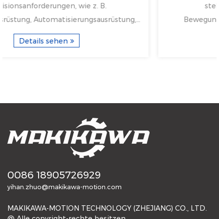
stellen einen Höhepunkt in der
tung,
Bewegungssteuerungstechnologie dar. Ihre
kombinierten Stärken – Präzis...
Details sehen
0086 18905726929
yihan.zhuo@makikawa-motion.com
MAKIKAWA-MOTION TECHNOLOGY (ZHEJIANG) CO., LTD.
@ Alle copyright-rechte besitzen.