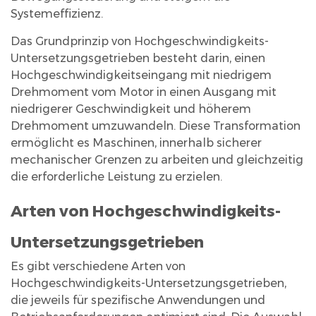
3
Systemeffizienz.
Wichtige
Das Grundprinzip von Hochgeschwindigkeits-
Leistungsfaktoren
Untersetzungsgetrieben besteht darin, einen
3.1
Hochgeschwindigkeitseingang mit niedrigem
Übersetzungsverhältnis
Drehmoment vom Motor in einen Ausgang mit
und
niedrigerer Geschwindigkeit und höherem
Drehmomentabgabe
Drehmoment umzuwandeln. Diese Transformation
3.2
ermöglicht es Maschinen, innerhalb sicherer
mechanischer Grenzen zu arbeiten und gleichzeitig
Effizienz
die erforderliche Leistung zu erzielen.
und
Energieverbrauch
Arten von Hochgeschwindigkeits-
3.3
Lärm-
Untersetzungsgetrieben
und
Es gibt verschiedene Arten von
Vibrationskontrolle
Hochgeschwindigkeits-Untersetzungsgetrieben,
4
die jeweils für spezifische Anwendungen und
Anwendungen