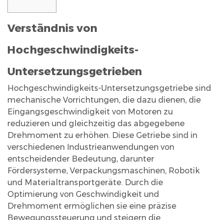
1
Verständnis von
Verständnis
von
Hochgeschwindigkeits-
Hochgeschwindigkeits-
Untersetzungsgetrieben
Untersetzungsgetrieben
2
Hochgeschwindigkeits-Untersetzungsgetriebe
sind
Arten
mechanische Vorrichtungen, die dazu dienen, die
von
Eingangsgeschwindigkeit von Motoren zu
Hochgeschwindigkeits-
reduzieren und gleichzeitig das abgegebene
Untersetzungsgetrieben
Drehmoment zu erhöhen. Diese Getriebe sind in
2.1
verschiedenen Industrieanwendungen von
entscheidender Bedeutung, darunter
Stirnradgetriebe
Fördersysteme, Verpackungsmaschinen, Robotik
2.2
und Materialtransportgeräte. Durch die
Planetengetriebe
Optimierung von Geschwindigkeit und
2.3
Drehmoment ermöglichen sie eine präzise
Zykloidgetriebe
Bewegungssteuerung und steigern die