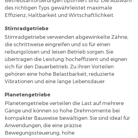
Betriebsanforderungen optimiert sind. Die Auswahl
im
des richtigen Typs gewährleistet maximale
Industriemaschinenbau
Effizienz, Haltbarkeit und Wirtschaftlichkeit.
5
Stirnradgetriebe
Tipps
Stirnradgetriebe verwenden abgewinkelte Zähne,
zur
die schrittweise eingreifen und so für einen
Wartung
reibungslosen und leisen Betrieb sorgen. Sie
und
übertragen die Leistung hocheffizient und eignen
Langlebigkeit
sich für den Dauerbetrieb. Zu ihren Vorteilen
5.1
gehören eine hohe Belastbarkeit, reduzierte
Vibrationen und eine lange Lebensdauer.
Schmierpraktiken
5.2
Planetengetriebe
Regelmäßige
Planetengetriebe verteilen die Last auf mehrere
Inspektionen
Gänge und können so hohe Drehmomente bei
5.3
kompakter Bauweise bewältigen. Sie sind ideal für
Lastüberwachung
Anwendungen, die eine präzise
6
Bewegungssteuerung, hohe