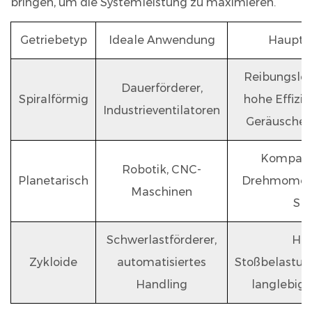
bringen, um die Systemleistung zu maximieren.
Getriebetyp
Ideale Anwendung
Hauptvo
Reibungslos
Dauerförderer,
Spiralförmig
hohe Effizie
Industrieventilatoren
Geräuschen
Kompakt
Robotik, CNC-
Planetarisch
Drehmoment
Maschinen
Spi
Schwerlastförderer,
Ho
Zykloide
automatisiertes
Stoßbelastung
Handling
langlebig